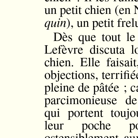
un petit chien (en
quin
), un petit fre
Dès que tout l
Lefèvre discuta l
chien. Elle faisai
objections, terrifi
pleine de pâtée ; ca
parcimonieuse d
qui portent touj
leur poche po
ostensiblement au