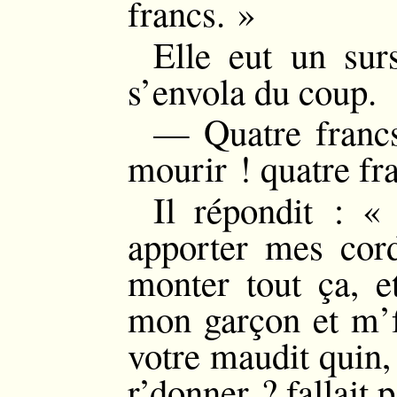
francs. »
Elle eut un sur
s’envola du coup.
— Quatre francs
mourir ! quatre fr
Il répondit : «
apporter mes cord
monter tout ça, e
mon garçon et m’f
votre maudit quin, 
r’donner ? fallait p