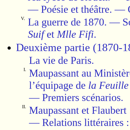
—
Poésie et théâtre.
—
V.
La guerre de 1870.
—
S
Suif
et
Mlle Fifi
.
Deuxième partie (1870-18
La vie de Paris.
I.
Maupassant au Ministèr
l’équipage de
la Feuille
—
Premiers scénarios.
II.
Maupassant et Flaubert : 
—
Relations littéraires 