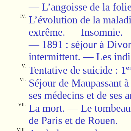
—
L’angoisse de la folie
IV.
L’évolution de la maladie
extrême.
—
Insomnie.
—
1891 : séjour à Divo
intermittent.
—
Les indi
V.
e
Tentative de suicide : 1
VI.
Séjour de Maupassant à 
ses médecins et de ses a
VII.
La mort.
—
Le tombeau
de Paris et de Rouen.
VIII.