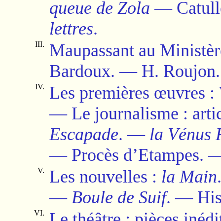
queue de Zola
—
Catul
lettres
.
III.
Maupassant au Ministère
Bardoux.
—
H. Roujon.
IV.
Les premières œuvres : V
—
Le journalisme : arti
Escapade
.
—
la Vénus 
—
Procès d’Etampes.
V.
Les nouvelles :
la Main
—
Boule de Suif
.
—
His
VI.
Le théâtre : pièces inéd