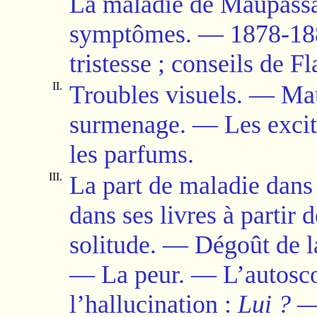
La maladie de Maupassant
symptômes.
—
1878-188
tristesse ; conseils de Fl
II.
Troubles visuels.
—
Mau
surmenage.
—
Les excita
les parfums.
III.
La
part de maladie
dans 
dans ses livres à partir 
solitude.
—
Dégoût de l
—
La peur.
—
L’autosco
l’hallucination :
Lui ?