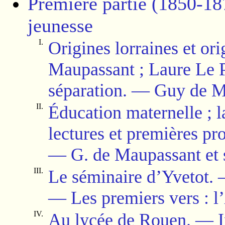
Première partie (1850-18
jeunesse
I.
Origines lorraines et or
Maupassant ; Laure Le P
séparation.
—
Guy de Ma
II.
Éducation maternelle ; la
lectures et premières p
—
G. de Maupassant et 
III.
Le séminaire d’Yvetot.
—
Les premiers vers : l’
IV.
Au lycée de Rouen.
—