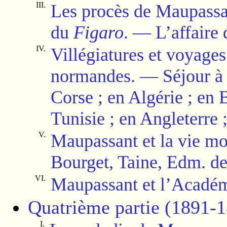
III.
Les procès de Maupassa
du
Figaro
.
—
L’affaire 
IV.
Villégiatures et voyages
normandes.
—
Séjour à
Corse ; en Algérie ; en B
Tunisie ; en Angleterre
V.
Maupassant et la vie mond
Bourget, Taine, Edm. d
VI.
Maupassant et l’Académ
Quatrième partie (1891-18
I.