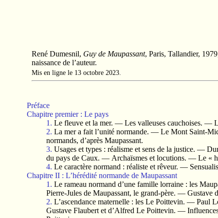
René Dumesnil,
Guy de Maupassant
, Paris, Tallandier, 197
naissance de l’auteur.
Mis en ligne le 13 octobre 2023.
Préface
Chapitre premier : Le pays
1.
Le fleuve et la mer. — Les valleuses cauchoises. — L
2.
La mer a fait l’unité normande. — Le Mont Saint-Mich
normands, d’après Maupassant.
3.
Usages et types : réalisme et sens de la justice. — D
du pays de Caux. — Archaïsmes et locutions. — Le « ho
4.
Le caractère normand : réaliste et rêveur. — Sensual
Chapitre II : L’hérédité normande de Maupassant
1.
Le rameau normand d’une famille lorraine : les Maupa
Pierre-Jules de Maupassant, le grand-père. — Gustave
2.
L’ascendance maternelle : les Le Poittevin. — Paul L
Gustave Flaubert et d’Alfred Le Poittevin. — Influence