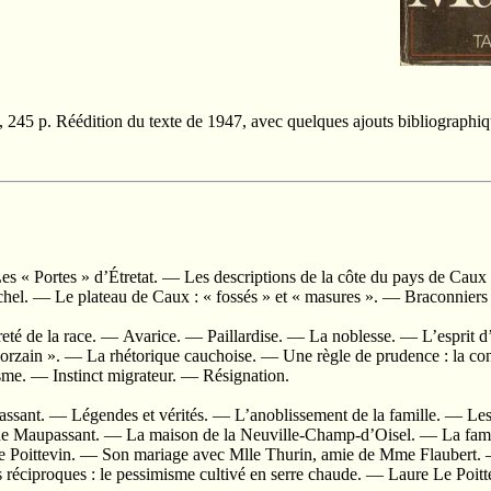
9, 245 p. Réédition du texte de 1947, avec quelques ajouts bibliographiq
es « Portes » d’Étretat. — Les descriptions de la côte du pays de Cau
el. — Le plateau de Caux : « fossés » et « masures ». — Braconniers 
ureté de la race. — Avarice. — Paillardise. — La noblesse. — L’esprit 
rzain ». — La rhétorique cauchoise. — Une règle de prudence : la con
isme. — Instinct migrateur. — Résignation.
ssant. — Légendes et vérités. — L’anoblissement de la famille. — Les
 de Maupassant. — La maison de la Neuville-Champ-d’Oisel. — La fami
e Poittevin. — Son mariage avec Mlle Thurin, amie de Mme Flaubert. — 
s réciproques : le pessimisme cultivé en serre chaude. — Laure Le Poi